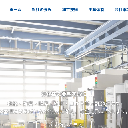
ホーム
当社の強み
加工技術
生産体制
会社案
100年続くものづくり企業を目指して
ワンストップの生産体制
お客様の要望を形に
高精度・高品質
の地にて、昭和23年の創業から70年を超える歴史ある企
CAD入力・素材手配・表面処理までの一連の工程と
機能・強度・精度・納期・コスト等の課題解決を
計測器関連の仕事に長く携わってきた経験から、
検査での設備と大切を整え、ワンストップの対応力を発
度に関しては非常に厳しく高い水準で技術を培ってきまし
お客様に寄り添いながら共に考え、要望を形に致します
精密部品等の金属加工を手掛けています。
当社の強みを見る
会社案内を見る
加工技術を見る
生産体制をみる