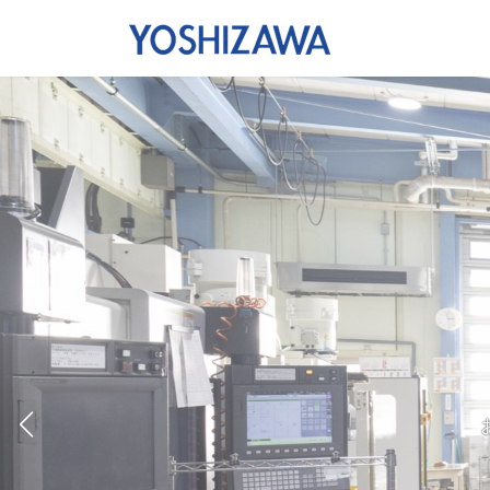
コ
ナ
ン
ビ
テ
ゲ
ン
ー
ツ
シ
へ
ョ
ス
ン
キ
に
ッ
移
プ
動
三鷹
出荷品質
精