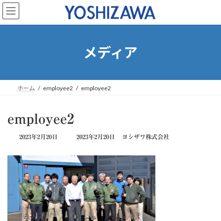
コ
ナ
ン
ビ
テ
ゲ
ン
ー
ツ
シ
メディア
へ
ョ
ス
ン
キ
に
ッ
移
ホーム
employee2
employee2
プ
動
employee2
最
2023年2月20日
2023年2月20日
ヨシザワ株式会社
終
更
新
日
時
: