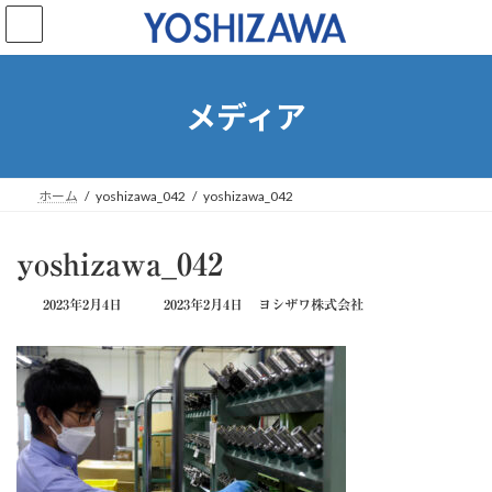
コ
ナ
ン
ビ
テ
ゲ
ン
ー
ツ
シ
メディア
へ
ョ
ス
ン
キ
に
ッ
移
ホーム
yoshizawa_042
yoshizawa_042
プ
動
yoshizawa_042
最
2023年2月4日
2023年2月4日
ヨシザワ株式会社
終
更
新
日
時
: