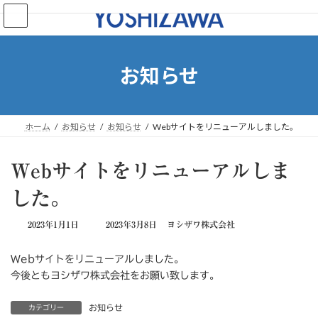
コ
ナ
ン
ビ
テ
ゲ
ン
ー
ツ
シ
お知らせ
へ
ョ
ス
ン
キ
に
ッ
移
ホーム
お知らせ
お知らせ
Webサイトをリニューアルしました。
プ
動
Webサイトをリニューアルしま
した。
最
2023年1月1日
2023年3月8日
ヨシザワ株式会社
終
更
Webサイトをリニューアルしました。
新
日
今後ともヨシザワ株式会社をお願い致します。
時
:
お知らせ
カテゴリー